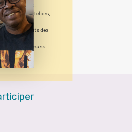
) pour adultes.
lles
(sorties, ateliers,
isation aux droits des
nt que les mamans
rticiper