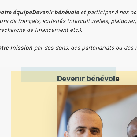
notre équipe
Devenir bénévole
et participer à nos ac
urs de français, activités interculturelles, plaidoyer
echerche de financement etc.).
otre mission
par des dons, des partenariats ou des 
Devenir bénévole
Vous souhaitez
agir concrète
l’intégration des personnes étra
Rejoignez notre équipe de bénévol
L’accueil et l’accompag
aide administrative).