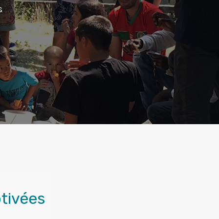
s
tivées