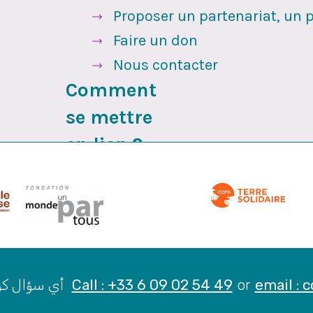
Proposer un partenariat, un p
Faire un don
Nous contacter
Comment
se mettre
en lien ?
Any question ? أي سؤال کومه پوښتنه
Call : +33 6 09 02 54 49
or
email :