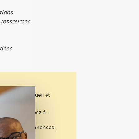
tions
, ressources
idées
ment
pour l’accueil et
ngères ?
es et participez à :
nement
(permanences,