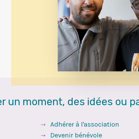
Les cours de français
(FLE
Les activités interculture
événements).
Le plaidoyer
et la sensibil
étrangers.
La garde d'enfants
penda
assistent aux cours de FLE
Contact
r un moment, des idées ou pa
Adhérer à l'association
Devenir bénévole